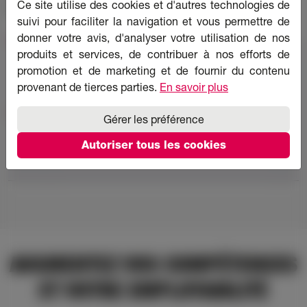
Ce site utilise des cookies et d'autres technologies de
avec l'instructeur en ligne et les autres étudiants.
suivi pour faciliter la navigation et vous permettre de
donner votre avis, d'analyser votre utilisation de nos
produits et services, de contribuer à nos efforts de
promotion et de marketing et de fournir du contenu
provenant de tierces parties.
En savoir plus
Gérer les préférence
Autoriser tous les cookies
AUGMENTEZ VOS COMPÉTENCES
ET VOTRE EMPLOYABILITÉ