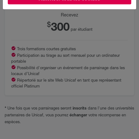
Parrainez de 24+ étudiants
Recevez
300
$
par étudiant
Trois formations courtes gratuites
Participation au tirage au sort mensuel pour un ordinateur
portable
Possibilité d'organiser un événement de parrainage dans les
locaux d’Unicaf
Répertorié sur le site Web Unicaf en tant que représentant
officiel Platinum
*
Une fois que vos parrainages seront
inscrits
dans l'une des universités
partenaires de Unicaf, vous pourrez
échanger
votre récompense en
espèces.