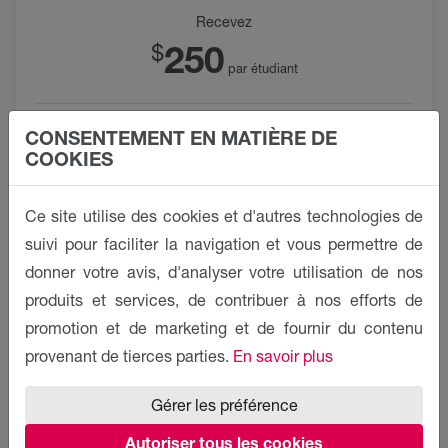
Recevez
250
$
par étudiant
Deux formations courtes gratuites
CONSENTEMENT EN MATIÈRE DE
Participation au tirage au sort mensuel pour un ordinateur
COOKIES
portable
Possibilité d'organiser un événement de parrainage dans les
locaux d’ Unicaf
Ce site utilise des cookies et d'autres technologies de
suivi pour faciliter la navigation et vous permettre de
donner votre avis, d'analyser votre utilisation de nos
produits et services, de contribuer à nos efforts de
promotion et de marketing et de fournir du contenu
provenant de tierces parties.
En savoir plus
Gérer les préférence
Platinum
Autoriser tous les cookies